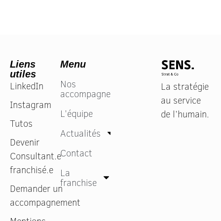
object
toujo
J’ai chois
ne regr
rendez-vo
Liens
Menu
utiles
Nos
LinkedIn
La stratégie
Si vous 
accompagnements
humain
au service
Instagram
L’équipe
de l’humain.
Tutos
Actualités
Devenir
Contact
Consultant.e
franchisé.e
La
franchise
Demander un
accompagnement
Mentions