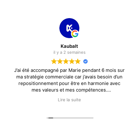
Kaubalt
il y a 2 semaines
été accompagné par Marie pendant 6 mois sur
J’ai eu l
tratégie commerciale car j’avais besoin d’un
de SENS,
ositionnement pour être en harmonie avec
1000 
mes valeurs et mes compétences.
bienvei
rie m’a aidé à me restructurer et à voir les
Lire la suite
ses différemment. J’ai aujourd’hui un autre
tat d’esprit, plus confiance en moi et plein
Elle m’a 
d’idées derrière la tête.
idées et
Je recommande sérieusement !
Avant, 
concrétiser
optimisé